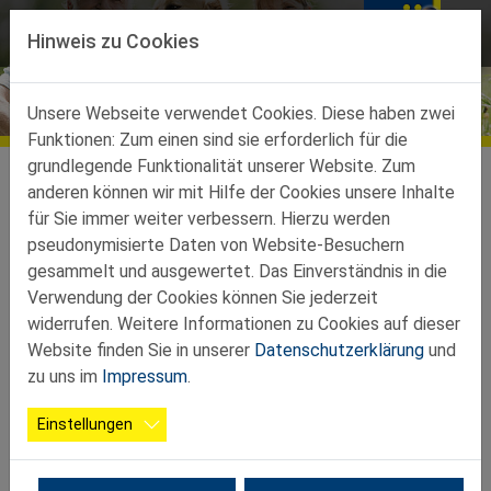
Direkt zur Hauptnavigation springen
Direkt zum Inhalt springen
MENÜ
Hinweis zu Cookies
Aktuelles
Unsere Webseite verwendet Cookies. Diese haben zwei
Funktionen: Zum einen sind sie erforderlich für die
grundlegende Funktionalität unserer Website. Zum
anderen können wir mit Hilfe der Cookies unsere Inhalte
Starke Stimme für den Bezirk
für Sie immer weiter verbessern. Hierzu werden
Neunkirchen
pseudonymisierte Daten von Website-Besuchern
gesammelt und ausgewertet. Das Einverständnis in die
Verwendung der Cookies können Sie jederzeit
24.02.2026
widerrufen. Weitere Informationen zu Cookies auf dieser
Website finden Sie in unserer
Datenschutzerklärung
und
Christine Vorauer als Bezirksobfrau der NÖs Senioren
zu uns im
Impressum
.
bestätigt
Einstellungen
Die Delegierten des Bezirkstages der NÖs Senioren
Neunkirchen haben Christine Vorauer als
Bezirksobmann/Bezirksobfrau wiedergewählt. „Dieses