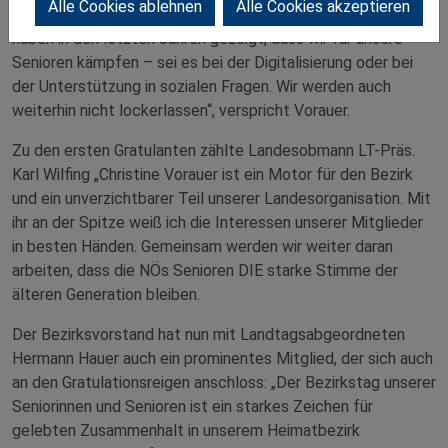
Alle Cookies ablehnen
Alle Cookies akzeptieren
Ergebnis freut mich riesig und bestätigt unseren Weg. Wir
haben in den letzten Jahren gezeigt, dass wir für unsere
Senioren kämpfen – sei es bei der Digitalisierung oder bei
der Unterstützung in sozialen Fragen. Wir werden auch
weiterhin nicht lockerlassen“, verspricht Vorauer.
Zu den ersten Gratulanten zählte Landesobmann LT-Präs.
Karl Wilfing „Christine Vorauer ist ein Motor für den Bezirk
und ein unverzichtbarer Teil unserer Landesorganisation. Mit
ihr an der Spitze weiß ich die Interessen unserer Mitglieder
in besten Händen. Gemeinsam werden wir weiter daran
arbeiten, dass die NÖs Senioren DIE starke Stimme der
älteren Generation bleiben.
Der Bezirksvorstand hat nun mit Landtagsabgeordneten
Hermann Hauer auch ein prominentes Mitglied, der sich auch
an den Gratulationsreigen anschloss: „Der Bezirkstag unserer
Seniorinnen und Senioren ist ein starkes Zeichen für
gelebten Zusammenhalt in unserem Heimatbezirk