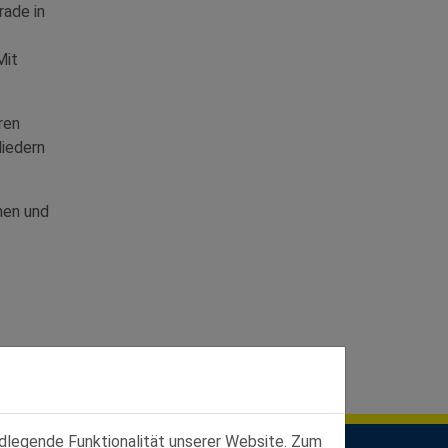
rade in
Mit
ren
liedern
hen und
ndlegende Funktionalität unserer Website. Zum