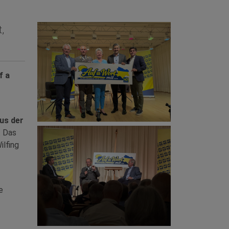
,
f a
us der
. Das
ilfing
e