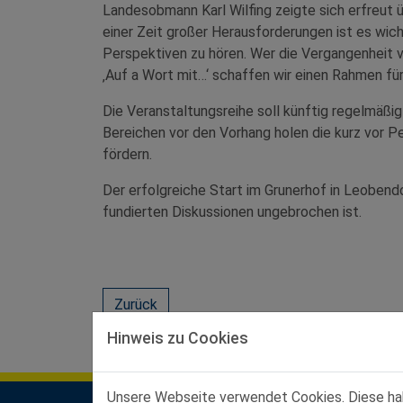
Landesobmann Karl Wilfing zeigte sich erfreut 
einer Zeit großer Herausforderungen ist es wic
Perspektiven zu hören. Wer die Vergangenheit v
‚Auf a Wort mit…‘ schaffen wir einen Rahmen fü
Die Veranstaltungsreihe soll künftig regelmäßig
Bereichen vor den Vorhang holen die kurz vor Pe
fördern.
Der erfolgreiche Start im Grunerhof in Leobend
fundierten Diskussionen ungebrochen ist.
Zurück
Hinweis zu Cookies
Unsere Webseite verwendet Cookies. Diese habe