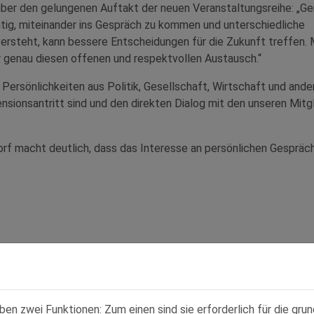
über den gelungenen Auftakt der neuen Veranstaltungsreihe: „Ge
htig, miteinander ins Gespräch zu kommen und unterschiedliche
ersteht, kann bessere Entscheidungen für die Zukunft treffen. 
r genau diesen offenen und respektvollen Austausch.“
 Persönlichkeiten aus Politik, Gesellschaft, Wirtschaft und ande
nsionsantritt sind und den direkten Dialog mit den unseren Mitg
orf macht deutlich, dass das Interesse an persönlichen Gespräc
n zwei Funktionen: Zum einen sind sie erforderlich für die gru