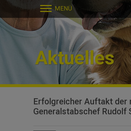
Direkt zur Hauptnavigation springen
Direkt zum Inhalt springen
MENÜ
Aktuelles
Erfolgreicher Auftakt der
Generalstabschef Rudolf 