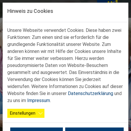
Direkt zur Hauptnavigation springen
Direkt zum Inhalt springen
MENÜ
Hinweis zu Cookies
Unsere Webseite verwendet Cookies. Diese haben zwei
Funktionen: Zum einen sind sie erforderlich für die
grundlegende Funktionalität unserer Website. Zum
anderen können wir mit Hilfe der Cookies unsere Inhalte
29. Landes-
für Sie immer weiter verbessern. Hierzu werden
pseudonymisierte Daten von Website-Besuchern
Wandertag am
gesammelt und ausgewertet. Das Einverständnis in die
Verwendung der Cookies können Sie jederzeit
04.09.2026 in
widerrufen. Weitere Informationen zu Cookies auf dieser
Website finden Sie in unserer
Datenschutzerklärung
und
Mauer bei
zu uns im
Impressum
.
Amstetten
Einstellungen