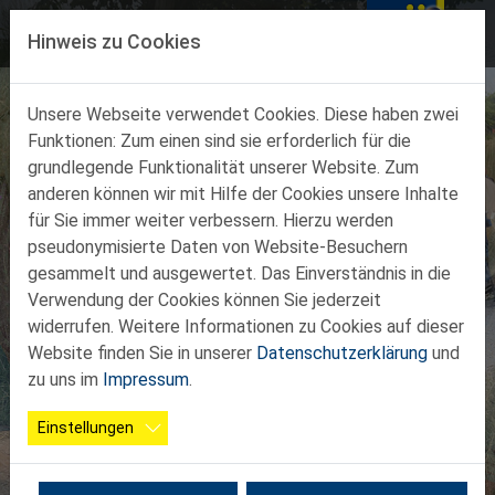
Direkt zur Hauptnavigation springen
Direkt zum Inhalt springen
MENÜ
Hinweis zu Cookies
Unsere Webseite verwendet Cookies. Diese haben zwei
Funktionen: Zum einen sind sie erforderlich für die
grundlegende Funktionalität unserer Website. Zum
anderen können wir mit Hilfe der Cookies unsere Inhalte
29. Landes-
für Sie immer weiter verbessern. Hierzu werden
pseudonymisierte Daten von Website-Besuchern
Wandertag am
gesammelt und ausgewertet. Das Einverständnis in die
Verwendung der Cookies können Sie jederzeit
04.09.2026 in
widerrufen. Weitere Informationen zu Cookies auf dieser
Website finden Sie in unserer
Datenschutzerklärung
und
Mauer bei
zu uns im
Impressum
.
Amstetten
Einstellungen