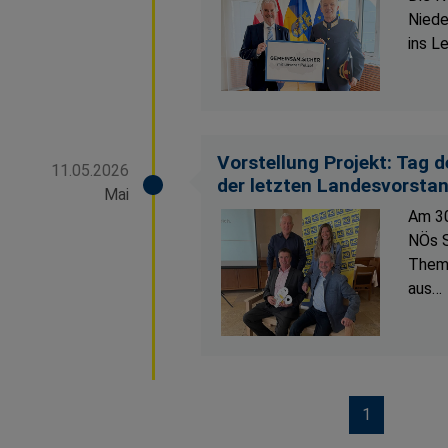
Niede
ins L
Vorstellung Projekt: Tag 
11.05.2026
der letzten Landesvorsta
Mai
Am 30
NÖs S
Theme
aus…
1