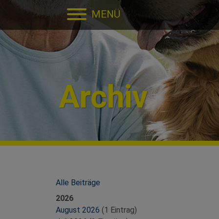
Direkt zur Hauptnavigation springen
Direkt zum Inhalt springen
MENÜ
Archiv
Alle Beiträge
2026
August 2026
(1 Eintrag)